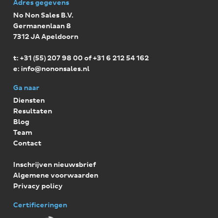
Adres gegevens
F
No Non Sales B.V.
o
Germanenlaan 8
7312 JA Apeldoorn
o
t:
+31 (55) 207 98 00 of +31 6 212 54 162
t
e:
info@nononsales.nl
e
Ga naar
r
Diensten
Resultaten
Blog
Team
Contact
Inschrijven nieuwsbrief
Algemene voorwaarden
Privacy policy
Certificeringen