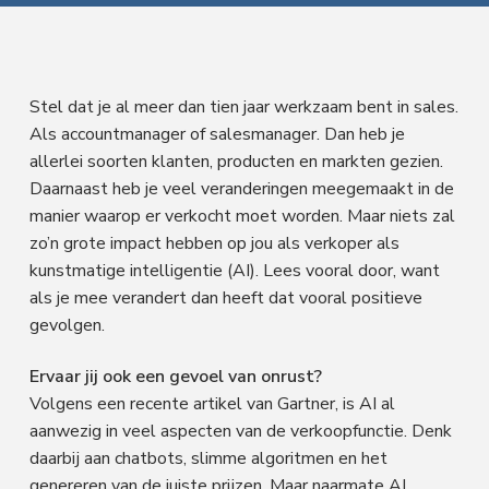
f
i
t
a
l
d
n
t
e
s
n
h
e
e
n
a
o
k
M
Stel dat je al meer dan tien jaar werkzaam bent in sales.
a
v
u
s
Als accountmanager of salesmanager. Dan heb je
r
k
i
d
t
allerlei soorten klanten, producten en markten gezien.
e
t
Daarnaast heb je veel veranderingen meegemaakt in de
g
i
n
manier waarop er verkocht moet worden. Maar niets zal
a
g
zo’n grote impact hebben op jou als verkoper als
t
kunstmatige intelligentie (AI). Lees vooral door, want
i
als je mee verandert dan heeft dat vooral positieve
e
gevolgen.
Ervaar jij ook een gevoel van onrust?
Volgens een recente artikel van Gartner, is AI al
aanwezig in veel aspecten van de verkoopfunctie. Denk
daarbij aan chatbots, slimme algoritmen en het
genereren van de juiste prijzen. Maar naarmate AI