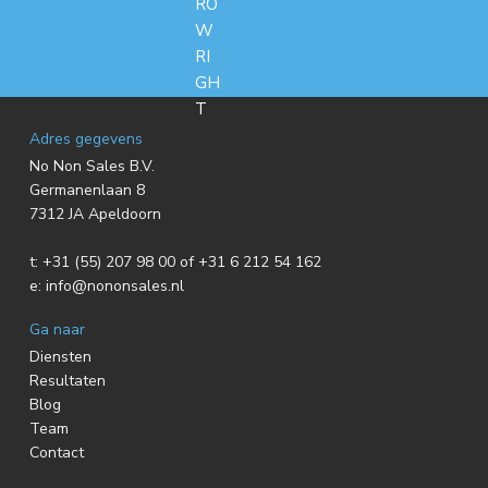
F
Adres gegevens
No Non Sales B.V.
o
Germanenlaan 8
7312 JA Apeldoorn
o
t:
+31 (55) 207 98 00 of +31 6 212 54 162
t
e:
info@nononsales.nl
e
Ga naar
r
Diensten
Resultaten
Blog
Team
Contact