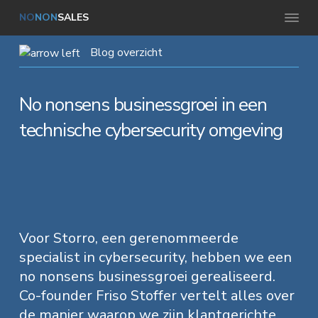
S
D
S
NO
NON
SALES
B
p
o
p
u
s
r
o
r
Blog overzicht
i
n
i
r
i
e
s
n
n
n
s
No nonsens businessgroei in een
g
g
a
g
r
technische cybersecurity omgeving
o
n
a
n
e
i
a
r
a
d
o
a
d
a
o
r
r
e
r
e
f
d
h
d
f
e
e
o
e
Voor Storro, een gerenommeerde
c
t
specialist in cybersecurity, hebben we een
h
o
v
i
e
no nonsens businessgroei gerealiseerd.
v
o
f
o
e
Co-founder Friso Stoffer vertelt alles over
r
o
d
e
e
de manier waarop we zijn klantgerichte
S