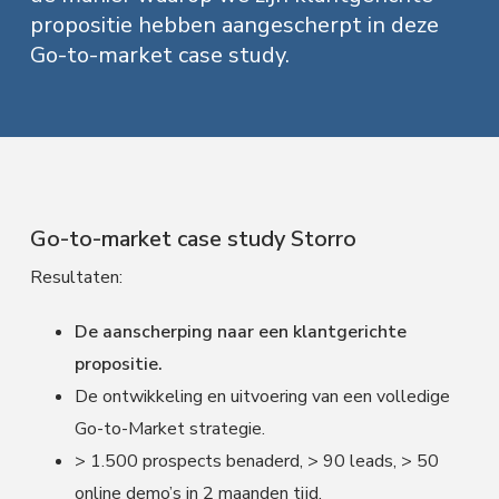
f
i
t
a
propositie hebben aangescherpt in deze
l
d
n
t
e
Go-to-market case study.
s
n
h
e
e
n
a
o
k
M
a
v
u
s
r
k
i
d
t
e
t
g
i
n
a
g
Go-to-market case study Storro
t
Resultaten:
i
e
De aanscherping naar een klantgerichte
propositie.
De ontwikkeling en uitvoering van een volledige
Go-to-Market strategie.
> 1.500 prospects benaderd, > 90 leads, > 50
online demo’s in 2 maanden tijd.