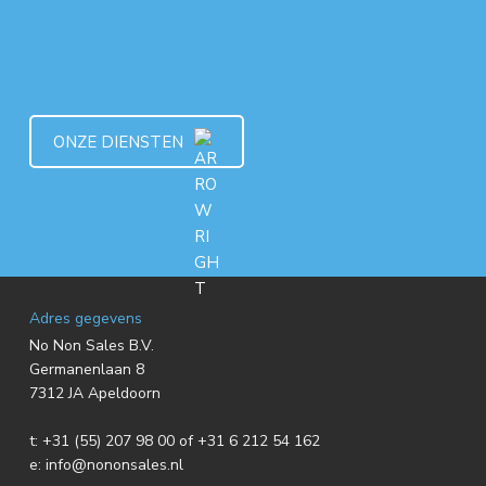
ONZE DIENSTEN
F
Adres gegevens
No Non Sales B.V.
o
Germanenlaan 8
7312 JA Apeldoorn
o
t:
+31 (55) 207 98 00 of +31 6 212 54 162
t
e:
info@nononsales.nl