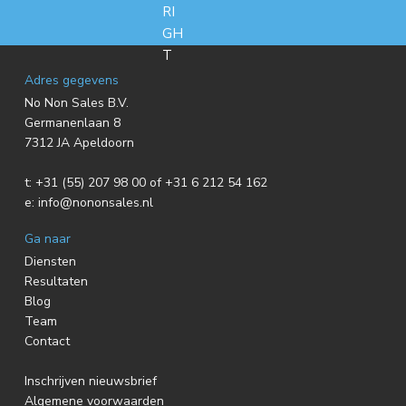
F
Adres gegevens
No Non Sales B.V.
o
Germanenlaan 8
7312 JA Apeldoorn
o
t:
+31 (55) 207 98 00 of +31 6 212 54 162
t
e:
info@nononsales.nl
e
Ga naar
r
Diensten
Resultaten
Blog
Team
Contact
Inschrijven nieuwsbrief
Algemene voorwaarden