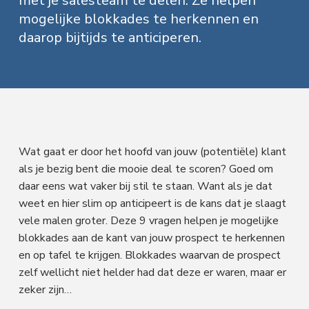
met je salesteam te delen. Ze helpen
f
i
t
a
mogelijke blokkades te herkennen en
l
d
n
t
e
daarop bijtijds te anticiperen.
s
n
h
e
e
n
a
o
k
M
a
v
u
s
r
k
i
d
t
e
t
g
i
n
a
g
Wat gaat er door het hoofd van jouw (potentiële) klant
t
als je bezig bent die mooie deal te scoren? Goed om
i
daar eens wat vaker bij stil te staan. Want als je dat
e
weet en hier slim op anticipeert is de kans dat je slaagt
vele malen groter. Deze 9 vragen helpen je mogelijke
blokkades aan de kant van jouw prospect te herkennen
en op tafel te krijgen. Blokkades waarvan de prospect
zelf wellicht niet helder had dat deze er waren, maar er
zeker zijn…