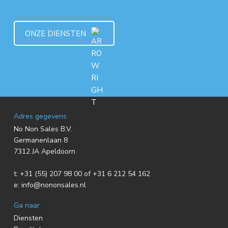
ONZE DIENSTEN
F
Adres gegevens
No Non Sales B.V.
o
Germanenlaan 8
7312 JA Apeldoorn
o
t:
+31 (55) 207 98 00 of +31 6 212 54 162
t
e:
info@nononsales.nl
e
Ga naar
r
Diensten