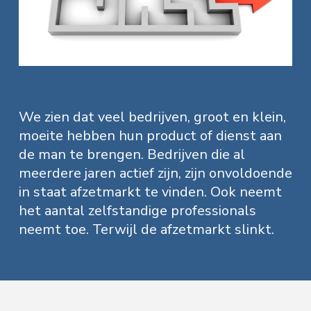
f
i
t
a
l
d
n
t
e
s
n
h
e
e
n
a
o
k
M
a
v
u
s
r
k
i
d
t
e
We zien dat veel bedrijven, groot en klein,
t
g
i
moeite hebben hun product of dienst aan
n
a
g
de man te brengen. Bedrijven die al
t
meerdere jaren actief zijn, zijn onvoldoende
i
in staat afzetmarkt te vinden. Ook neemt
e
het aantal zelfstandige professionals
neemt toe. Terwijl de afzetmarkt slinkt.