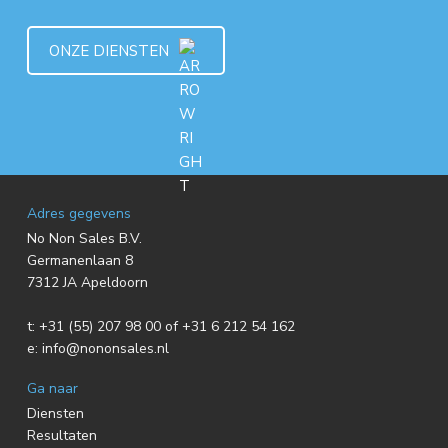
ONZE DIENSTEN
F
Adres gegevens
No Non Sales B.V.
o
Germanenlaan 8
7312 JA Apeldoorn
o
t:
+31 (55) 207 98 00 of +31 6 212 54 162
t
e:
info@nononsales.nl
e
Ga naar
r
Diensten
Resultaten