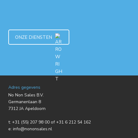
ONZE DIENSTEN
F
Adres gegevens
No Non Sales B.V.
o
Germanenlaan 8
7312 JA Apeldoorn
o
t:
+31 (55) 207 98 00 of +31 6 212 54 162
t
e:
info@nononsales.nl