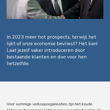
f
i
t
a
l
d
n
t
e
s
n
h
e
e
n
a
o
k
M
a
v
u
s
r
k
i
d
t
In 2023 meer hot prospects, terwijl het
e
t
lijkt of onze economie bevriest? Het kan!
g
i
n
Laat jezelf vaker introduceren door
a
g
bestaande klanten en doe voor hen
t
hetzelfde.
i
e
Voor sommige verkooporganisaties zijn het koude