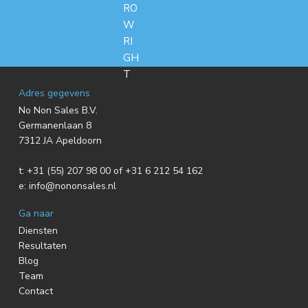
F
Adres gegevens
No Non Sales B.V.
o
Germanenlaan 8
7312 JA Apeldoorn
o
t:
+31 (55) 207 98 00 of +31 6 212 54 162
t
e:
info@nononsales.nl
e
Ga naar
r
Diensten
Resultaten
Blog
Team
Contact