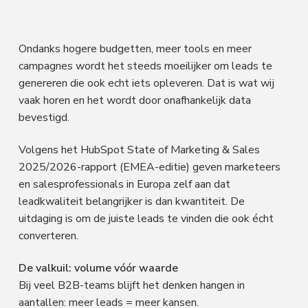
f
i
t
a
l
d
n
t
e
s
n
h
e
e
Ondanks hogere budgetten, meer tools en meer
n
a
o
k
M
campagnes wordt het steeds moeilijker om leads te
a
v
u
s
genereren die ook echt iets opleveren. Dat is wat wij
r
k
i
d
t
vaak horen en het wordt door onafhankelijk data
e
t
bevestigd.
g
i
n
a
g
Volgens het HubSpot State of Marketing & Sales
t
2025/2026-rapport (EMEA-editie) geven marketeers
i
en salesprofessionals in Europa zelf aan dat
e
leadkwaliteit belangrijker is dan kwantiteit. De
uitdaging is om de juiste leads te vinden die ook écht
converteren.
De valkuil: volume vóór waarde
Bij veel B2B-teams blijft het denken hangen in
aantallen: meer leads = meer kansen.