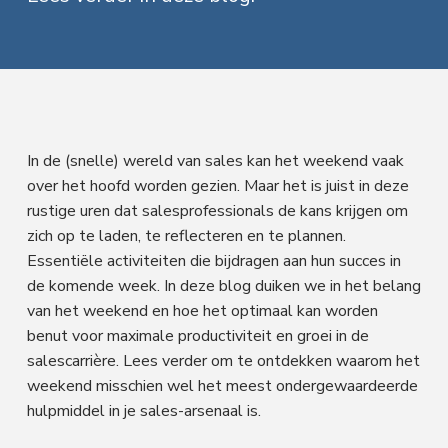
f
i
t
a
l
d
n
t
e
s
n
h
e
e
n
a
o
k
M
a
v
u
s
r
k
i
d
t
e
In de (snelle) wereld van sales kan het weekend vaak
t
g
i
over het hoofd worden gezien. Maar het is juist in deze
n
a
g
rustige uren dat salesprofessionals de kans krijgen om
t
zich op te laden, te reflecteren en te plannen.
Essentiële activiteiten die bijdragen aan hun succes in
i
de komende week. In deze blog duiken we in het belang
e
van het weekend en hoe het optimaal kan worden
benut voor maximale productiviteit en groei in de
salescarrière. Lees verder om te ontdekken waarom het
weekend misschien wel het meest ondergewaardeerde
hulpmiddel in je sales-arsenaal is.