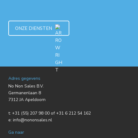
ONZE DIENSTEN
F
Adres gegevens
No Non Sales B.V.
o
Germanenlaan 8
7312 JA Apeldoorn
o
t:
+31 (55) 207 98 00 of +31 6 212 54 162
t
e:
info@nononsales.nl
e
Ga naar