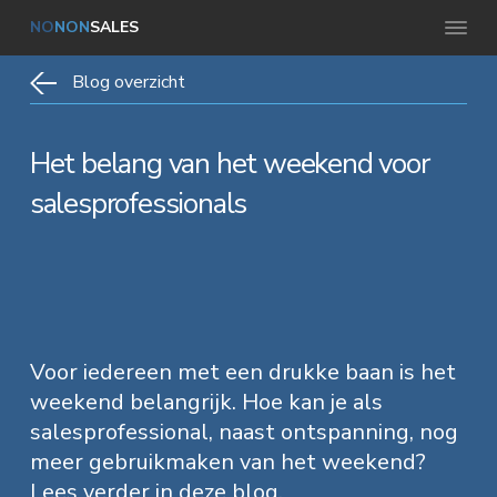
S
D
S
NO
NON
SALES
B
p
o
p
u
s
r
o
r
Blog overzicht
i
n
i
r
i
e
s
n
n
n
s
Het belang van het weekend voor
g
g
a
g
r
salesprofessionals
o
n
a
n
e
i
a
r
a
d
o
a
d
a
o
r
r
e
r
e
f
d
h
d
f
e
e
o
e
Voor iedereen met een drukke baan is het
c
t
weekend belangrijk. Hoe kan je als
h
o
v
i
e
salesprofessional, naast ontspanning, nog
v
o
f
o
e
meer gebruikmaken van het weekend?
r
o
d
e
e
Lees verder in deze blog.
S