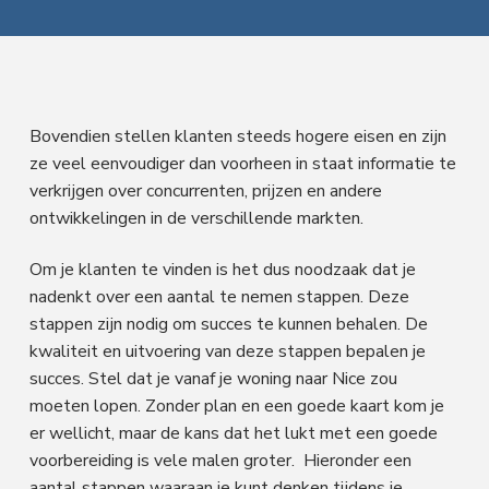
f
i
t
a
l
d
n
t
e
s
n
h
e
e
n
a
o
k
M
a
v
u
s
r
Bovendien stellen klanten steeds hogere eisen en zijn
k
i
d
t
ze veel eenvoudiger dan voorheen in staat informatie te
e
t
g
verkrijgen over concurrenten, prijzen en andere
i
n
ontwikkelingen in de verschillende markten.
a
g
t
Om je klanten te vinden is het dus noodzaak dat je
i
nadenkt over een aantal te nemen stappen. Deze
e
stappen zijn nodig om succes te kunnen behalen. De
kwaliteit en uitvoering van deze stappen bepalen je
succes. Stel dat je vanaf je woning naar Nice zou
moeten lopen. Zonder plan en een goede kaart kom je
er wellicht, maar de kans dat het lukt met een goede
voorbereiding is vele malen groter. Hieronder een
aantal stappen waaraan je kunt denken tijdens je