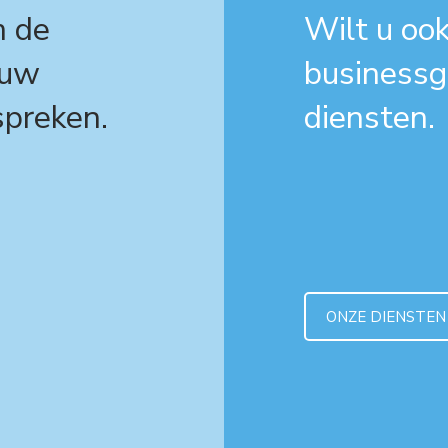
m de
Wilt u oo
 uw
businessg
spreken.
diensten.
ONZE DIENSTEN