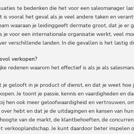
situaties te bedenken die het voor een salesmanager l
it is vooral het geval als je veel andere taken en vera
team waaraan je leidinggeeft dermate groot, dat je e
als je voor een internationale organisatie werkt, veel m
er verschillende landen. In die gevallen is het lastig d
svol verkopen?
ijke redenen waarom het effectief is als je als salesman
at je gelooft in je product of dienst, en dat je weet hoe
open. Je toont je passie, kennis en vaardigheden en da
 bij hen ook meer geloofwaardigheid en vertrouwen, omd
 over hebt en dat je de uitdagingen en kansen van hun 
de hoogte van de markt, de klantbehoeften, de concurren
et verkooplandschap. Je kunt daardoor beter inspelen 