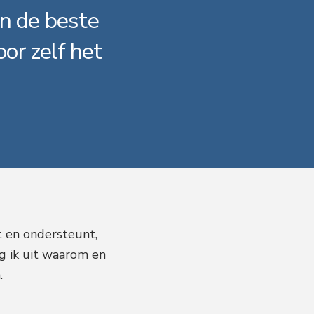
an de beste
oor zelf het
t en ondersteunt,
eg ik uit waarom en
.