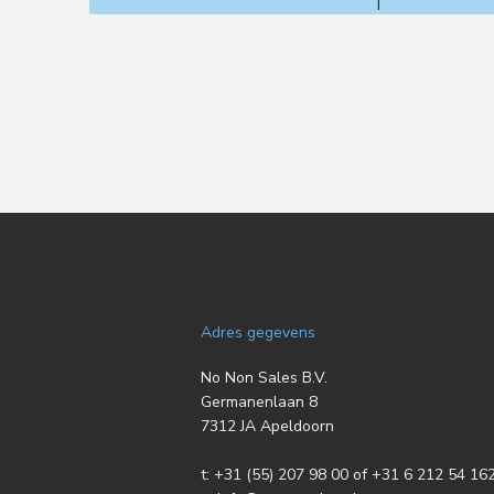
F
Adres gegevens
o
No Non Sales B.V.
Germanenlaan 8
o
7312 JA Apeldoorn
t
t:
+31 (55) 207 98 00 of +31 6 212 54 16