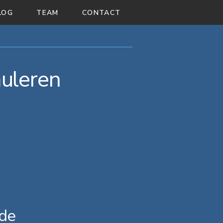
LOG
TEAM
CONTACT
muleren
 de