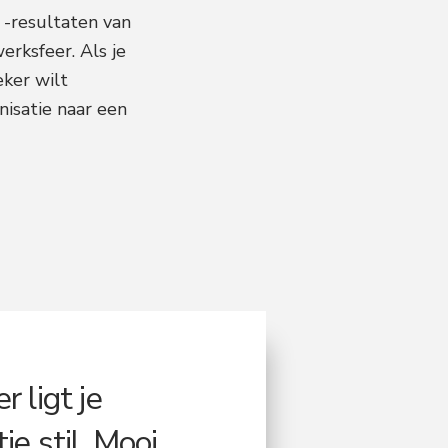
 -resultaten van
erksfeer. Als je
eker wilt
nisatie naar een
r ligt je
ie stil. Mooi.