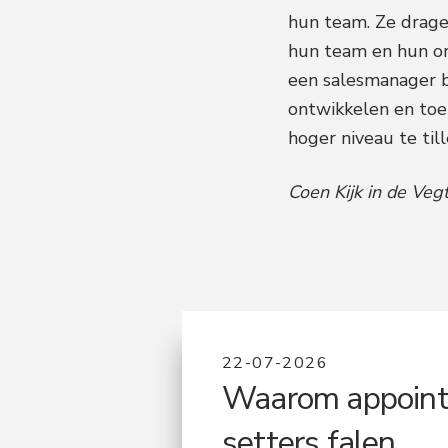
hun team. Ze drage
hun team en hun org
een salesmanager be
ontwikkelen en toep
hoger niveau te till
Coen Kijk in de Veg
22-07-2026
Waarom appoin
setters falen