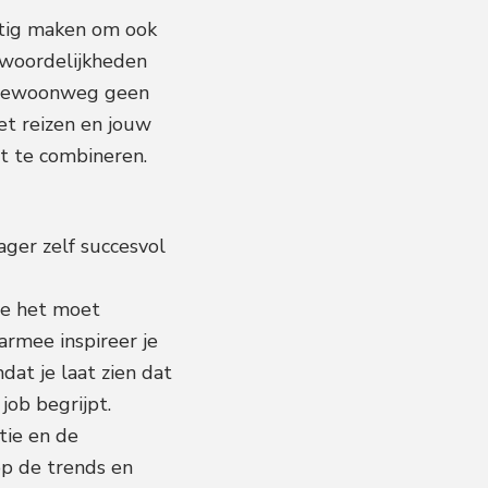
astig maken om ook
ntwoordelijkheden
r gewoonweg geen
oet reizen en jouw
it te combineren.
ager zelf succesvol
 je het moet
armee inspireer je
at je laat zien dat
job begrijpt.
tie en de
op de trends en