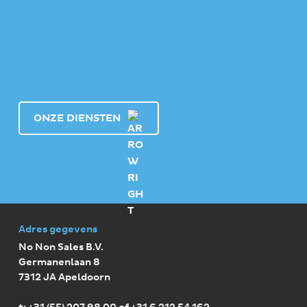
ONZE DIENSTEN
Adres gegevens
F
No Non Sales B.V.
o
Germanenlaan 8
7312 JA Apeldoorn
o