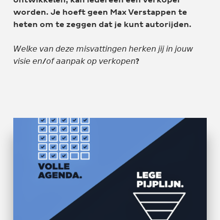
ontwikkelen, kan iedereen een verkoper
worden. Je hoeft geen Max Verstappen te
heten om te zeggen dat je kunt autorijden.
𝘞𝘦𝘭𝘬𝘦 𝘷𝘢𝘯 𝘥𝘦𝘻𝘦 𝘮𝘪𝘴𝘷𝘢𝘵𝘵𝘪𝘯𝘨𝘦𝘯 𝘩𝘦𝘳𝘬𝘦𝘯 𝘫𝘪𝘫 𝘪𝘯 𝘫𝘰𝘶𝘸
𝘷𝘪𝘴𝘪𝘦 𝘦𝘯/𝘰𝘧 𝘢𝘢𝘯𝘱𝘢𝘬 𝘰𝘱 𝘷𝘦𝘳𝘬𝘰𝘱𝘦𝘯?