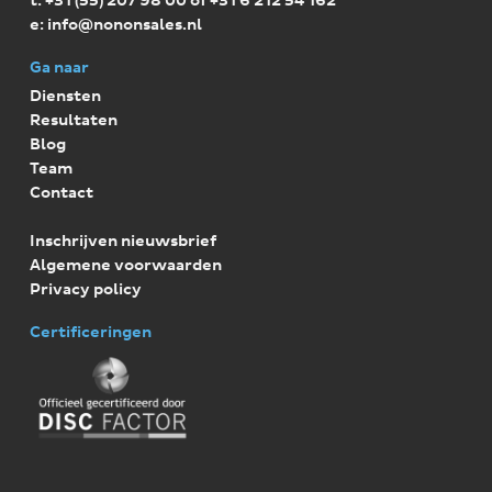
t:
+31 (55) 207 98 00 of +31 6 212 54 162
t
e:
info@nononsales.nl
e
Ga naar
r
Diensten
Resultaten
Blog
Team
Contact
Inschrijven nieuwsbrief
Algemene voorwaarden
Privacy policy
Certificeringen