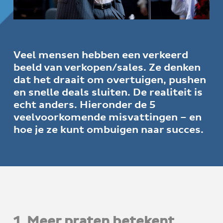
f
i
t
a
l
d
n
t
e
s
n
h
e
e
n
a
o
k
M
Veel mensen hebben een verkeerd
a
v
u
s
r
beeld van verkopen/sales. Ze denken
k
i
d
t
e
dat het draait om overtuigen, pushen
t
g
i
en snelle deals sluiten. De realiteit is
n
a
g
echt anders. Hieronder de 5
t
veelvoorkomende misvattingen – en
hoe je ze kunt ombuigen naar succes.
i
e
1. Meer praten betekent