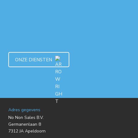
ONZE DIENSTEN
F
Adres gegevens
No Non Sales B.V.
o
Germanenlaan 8
7312 JA Apeldoorn
o