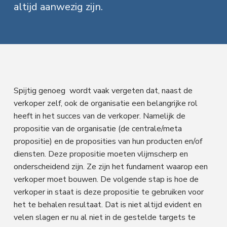
f
i
t
altijd aanwezig zijn.
a
l
d
n
t
e
s
n
h
e
e
n
a
o
k
M
a
v
u
s
r
k
i
d
t
e
t
g
Spijtig genoeg wordt vaak vergeten dat, naast de
i
n
a
verkoper zelf, ook de organisatie een belangrijke rol
g
heeft in het succes van de verkoper. Namelijk de
t
propositie van de organisatie (de centrale/meta
i
propositie) en de proposities van hun producten en/of
e
diensten. Deze propositie moeten vlijmscherp en
onderscheidend zijn. Ze zijn het fundament waarop een
verkoper moet bouwen. De volgende stap is hoe de
verkoper in staat is deze propositie te gebruiken voor
het te behalen resultaat. Dat is niet altijd evident en
velen slagen er nu al niet in de gestelde targets te