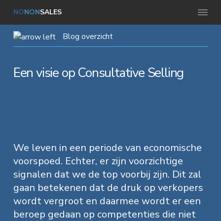
S
D
S
NO
NON
SALES
B
p
o
p
u
s
r
o
r
Blog overzicht
i
n
i
r
i
e
s
n
n
n
s
Een visie op Consultative Selling
g
g
a
g
r
o
n
a
n
e
i
a
r
a
d
o
a
d
a
o
r
r
e
r
e
f
We leven in een periode van economische
d
h
d
f
e
voorspoed. Echter, er zijn voorzichtige
e
o
e
c
t
signalen dat we de top voorbij zijn. Dit zal
h
o
v
i
e
gaan betekenen dat de druk op verkopers
v
o
f
o
e
wordt vergroot en daarmee wordt er een
r
o
d
e
e
beroep gedaan op competenties die niet
S