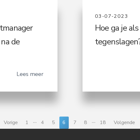
03-07-2023
ntmanager
Hoe ga je al
 na de
tegenslagen
Lees meer
I
I
…
…
P
P
P
P
P
P
P
Vorige
1
4
5
6
7
8
18
Volgende
n
n
a
a
a
a
a
a
a
t
t