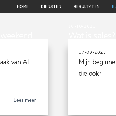
HOME
DIENSTEN
RESULTATEN
B
16-10-2023
t weekend
Wat is sales?
nals
07-09-2023
aak van AI
Mijn beginne
die ook?
Lees meer