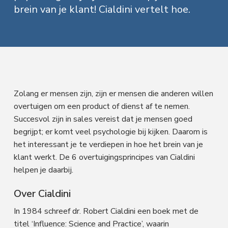
f
i
t
a
brein van je klant! Cialdini vertelt hoe.
l
d
n
t
e
s
n
h
e
e
n
a
o
k
M
a
v
u
s
r
k
i
d
t
e
t
g
i
Zolang er mensen zijn, zijn er mensen die anderen willen
n
a
g
overtuigen om een ​​product of dienst af te nemen.
t
Succesvol zijn in sales vereist dat je mensen goed
begrijpt; er komt veel psychologie bij kijken. Daarom is
i
het interessant je te verdiepen in hoe het brein van je
e
klant werkt. De 6 overtuigingsprincipes van Cialdini
helpen je daarbij.
Over Cialdini
In 1984 schreef dr. Robert Cialdini een boek met de
titel ‘Influence: Science and Practice’, waarin