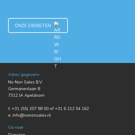
ONZE DIENSTEN
F
Adres gegevens
No Non Sales B.V.
o
Germanenlaan 8
7312 JA Apeldoorn
o
t:
+31 (55) 207 98 00 of +31 6 212 54 162
t
e:
info@nononsales.nl
e
Ga naar
Diensten